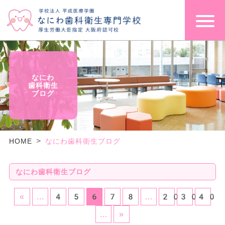
なにわ
歯科衛生
ブログ
HOME
なにわ歯科衛生ブログ
なにわ歯科衛生ブログ
«
...
4
5
6
7
8
...
20
30
40
...
»