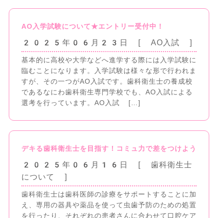
AO入学試験について★エントリー受付中！
2025年06月23日
[ AO入試
]
基本的に高校や大学などへ進学する際には入学試験に
臨むことになります。入学試験は様々な形で行われま
すが、その一つがAO入試です。歯科衛生士の養成校
であるなにわ歯科衛生専門学校でも、AO入試による
選考を行っています。AO入試 […]
デキる歯科衛生士を目指す！コミュ力で差をつけよう
2025年06月16日
[ 歯科衛生士
について
]
歯科衛生士は歯科医師の診療をサポートすることに加
え、専用の器具や薬品を使って虫歯予防のための処置
を行ったり、それぞれの患者さんに合わせて口腔ケア