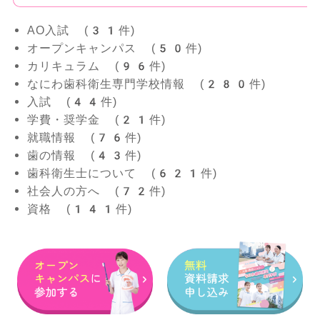
AO入試 (31件)
オープンキャンパス (50件)
カリキュラム (96件)
なにわ歯科衛生専門学校情報 (280件)
入試 (44件)
学費・奨学金 (21件)
就職情報 (76件)
歯の情報 (43件)
歯科衛生士について (621件)
社会人の方へ (72件)
資格 (141件)