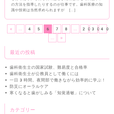
の方法を指導したりするのが仕事です。歯科医療の知
識や技術は当然求められますが […]
«
...
4
5
6
7
8
...
20
30
40
...
»
最近の投稿
歯科衛生士の国家試験、難易度と合格率
歯科衛生士が公務員として働くには
一日3時間。夜間部で働きながら効率的に学ぶ！
防災にオーラルケア
寒くなると歯がしみる「知覚過敏」について
カテゴリー