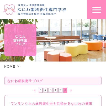
なにわ
歯科衛生
ブログ
HOME
なにわ歯科衛生ブログ
«
»
1
2
3
4
5
6
ワンランク上の歯科衛生士を目指せるなにわの昼間