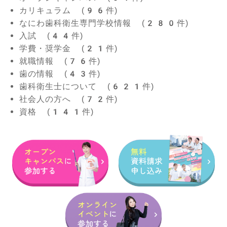
カリキュラム (96件)
なにわ歯科衛生専門学校情報 (280件)
入試 (44件)
学費・奨学金 (21件)
就職情報 (76件)
歯の情報 (43件)
歯科衛生士について (621件)
社会人の方へ (72件)
資格 (141件)