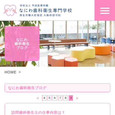
なにわ
歯科衛生
ブログ
HOME
なにわ歯科衛生ブログ
«
»
4
5
6
7
8
9
訪問歯科衛生士の仕事内容は？