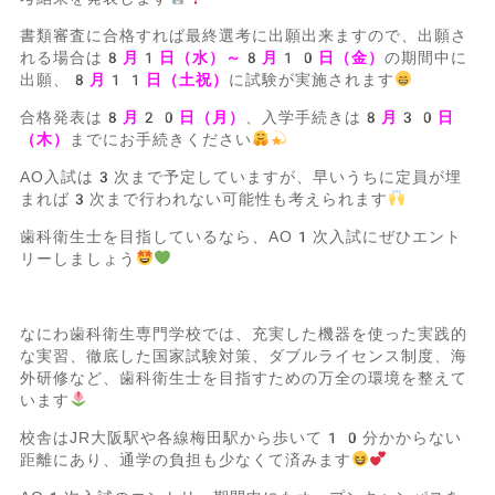
書類審査に合格すれば最終選考に出願出来ますので、出願さ
れる場合は
8月1日（水）～8月10日（金）
の期間中に
出願、
8月11日（土祝）
に試験が実施されます
合格発表は
8月20日（月）
、入学手続きは
8月30日
（木）
までにお手続きください
AO入試は3次まで予定していますが、早いうちに定員が埋
まれば3次まで行われない可能性も考えられます
歯科衛生士を目指しているなら、AO1次入試にぜひエント
リーしましょう
なにわ歯科衛生専門学校では、充実した機器を使った実践的
な実習、徹底した国家試験対策、ダブルライセンス制度、海
外研修など、歯科衛生士を目指すための万全の環境を整えて
います
校舎はJR大阪駅や各線梅田駅から歩いて10分かからない
距離にあり、通学の負担も少なくて済みます