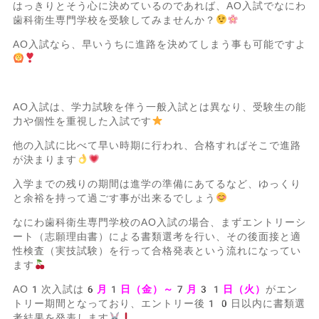
はっきりとそう心に決めているのであれば、AO入試でなにわ
歯科衛生専門学校を受験してみませんか？
AO入試なら、早いうちに進路を決めてしまう事も可能ですよ
AO入試は、学力試験を伴う一般入試とは異なり、受験生の能
力や個性を重視した入試です
他の入試に比べて早い時期に行われ、合格すればそこで進路
が決まります
入学までの残りの期間は進学の準備にあてるなど、ゆっくり
と余裕を持って過ごす事が出来るでしょう
なにわ歯科衛生専門学校のAO入試の場合、まずエントリーシ
ート（志願理由書）による書類選考を行い、その後面接と適
性検査（実技試験）を行って合格発表という流れになってい
ます
AO1次入試は
6月1日（金）～7月31日（火）
がエン
トリー期間となっており、エントリー後10日以内に書類選
考結果を発表します