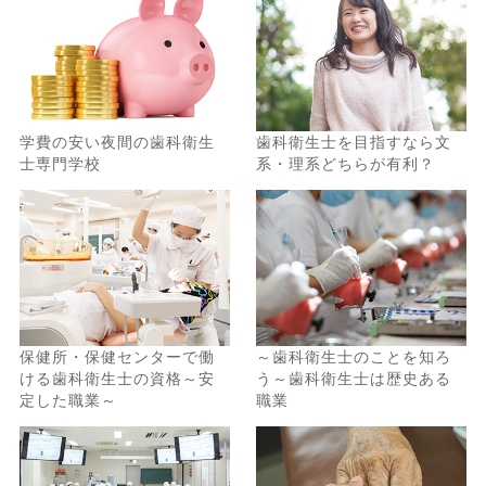
学費の安い夜間の歯科衛生
歯科衛生士を目指すなら文
「何が学べるのかわかる！」
士専門学校
系・理系どちらが有利？
体験授業を通して入学後の
自分をイメージできます♪
保健所・保健センターで働
～歯科衛生士のことを知ろ
ける歯科衛生士の資格～安
う～歯科衛生士は歴史ある
定した職業～
職業
「お手軽に参加できる！」
キャンパスが大阪駅、梅田駅のすぐ近くなので、